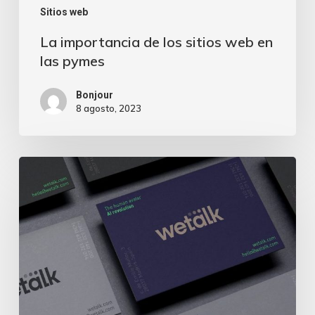
Sitios web
La importancia de los sitios web en
las pymes
Bonjour
8 agosto, 2023
La
importancia
de
la
identidad
corporativa