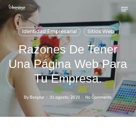
Skip
Menu
to
Close
main
Menu
Identidad Empresarial
Sitios Web
content
Razones De Tener
Una Página Web Para
Tu Empresa.
By
Bonjour
31 agosto, 2020
No Comments